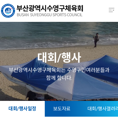
본문 바로가기
열기
열기
열기
대회/행사
열기
부산광역시수영구체육회는 수영구민여러분들과
함께 함니다.
열기
열기
대회/행사일정
보도자료
대회/행사갤러