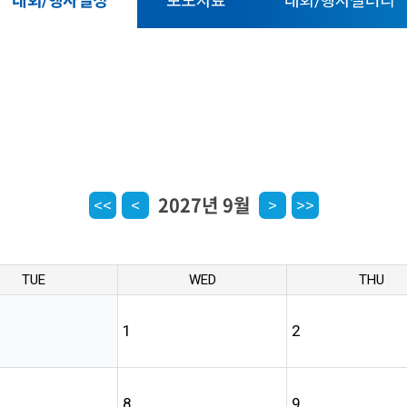
대회/행사일정
보도자료
대회/행사갤러리
2027년 9월
<<
<
>
>>
TUE
WED
THU
1
2
8
9