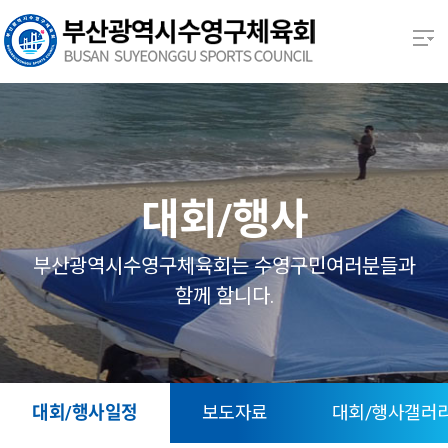
본문 바로가기
열기
열기
열기
대회/행사
열기
부산광역시수영구체육회는 수영구민여러분들과
함께 함니다.
열기
열기
대회/행사일정
보도자료
대회/행사갤러