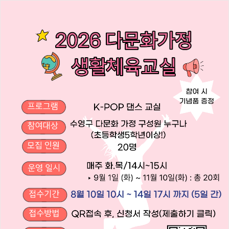
본문 바로가기
열기
열기
열기
열기
열기
부산광역시수영구체육회 소식
열기
공지사항
경영공시
채용공고