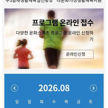
주5일제생활체육실천광장
다문화가정생활체육지원
프로그램 온라인 접수
다양한 문화스포츠 프로그램 온라인 신청하
기
온라인신청
2026.08
일
월
화
수
목
금
토