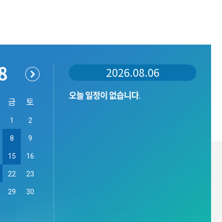
8
2026.08.06
오늘 일정이 없습니다.
금
토
1
2
8
9
15
16
22
23
체육교실
어린이체능·청소년체련교실
장수체육대학
29
30