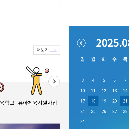
2025.0
더보기
일
월
화
수
목
3
4
5
6
7
10
11
12
13
14
17
18
19
20
21
체육학교
유아체육지원사업
해달맞이생활체육교실
생활
24
25
26
27
28
31