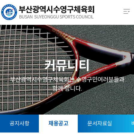
본문 바로가기
열기
열기
열기
커뮤니티
열기
부산광역시수영구체육회는 수영구민여러분들과
함께 함니다.
열기
열기
공지사항
채용공고
문서자료실