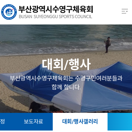
본문 바로가기
열기
열기
열기
대회/행사
열기
부산광역시수영구체육회는 수영구민여러분들과
함께 함니다.
열기
열기
일정
보도자료
대회/행사갤러리