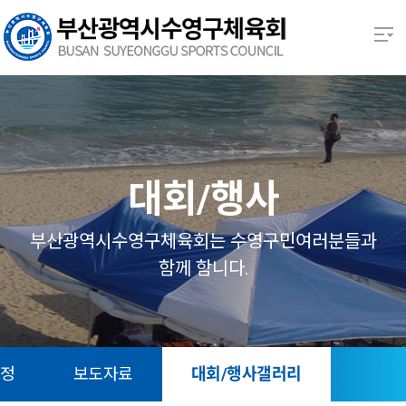
본문 바로가기
열기
열기
열기
대회/행사
열기
부산광역시수영구체육회는 수영구민여러분들과
함께 함니다.
열기
열기
일정
보도자료
대회/행사갤러리