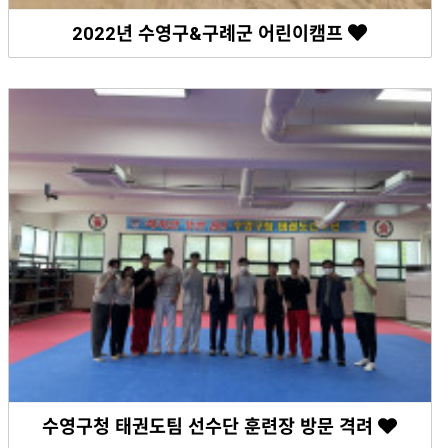
2022년 수영구&구례군 어린이캠프
수영구청 태권도팀 선수단 훈련장 방문 격려