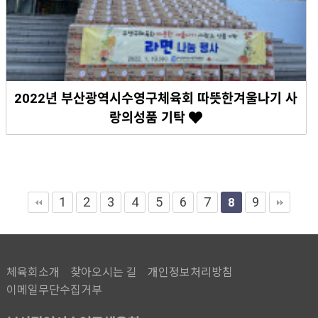
2022년 부산광역시수영구체육회 따뜻한겨울나기 사
랑의성품 기탁
1
2
3
4
5
6
7
9
8
체육회소개
찾아오시는 길
개인정보처리방침
이메일무단수집거부