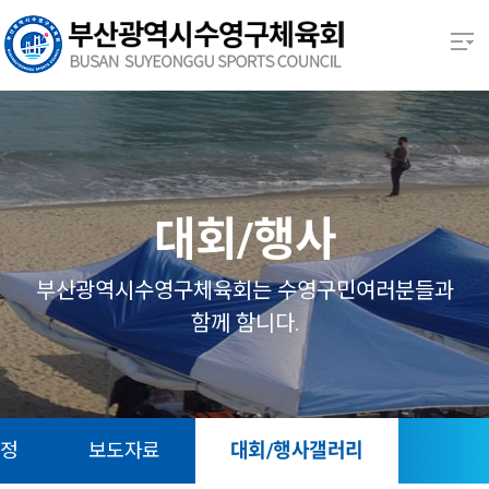
본문 바로가기
열기
열기
열기
대회/행사
열기
부산광역시수영구체육회는 수영구민여러분들과
함께 함니다.
열기
열기
일정
보도자료
대회/행사갤러리