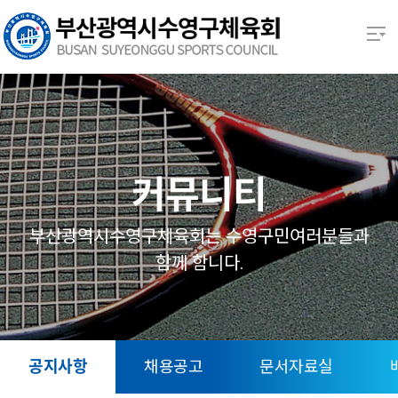
본문 바로가기
열기
열기
열기
커뮤니티
열기
부산광역시수영구체육회는 수영구민여러분들과
함께 함니다.
열기
열기
공지사항
채용공고
문서자료실