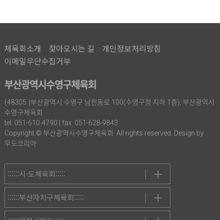
체육회소개
찾아오시는 길
개인정보처리방침
이메일무단수집거부
부산광역시수영구체육회
(48305 )부산광역시 수영구 남천동로 100(수영구청 지하 1층), 부산광역시
수영구체육회
tel. 051-610-4790 | fax. 051-628-9843
Copyright © 부산광역시수영구체육회. All rights reserved. Design by
무도코리아