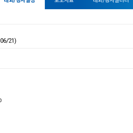
대회/행사일정
보도자료
대회/행사갤러리
6/21)
0