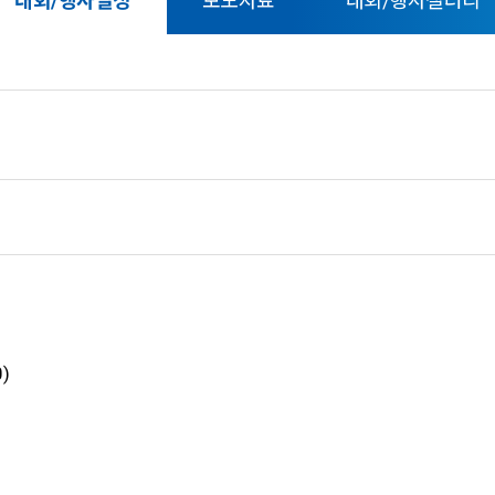
대회/행사일정
보도자료
대회/행사갤러리
0)