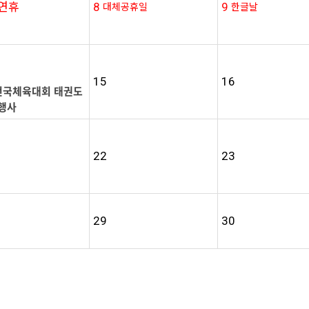
연휴
8
9
대체공휴일
한글날
15
16
 전국체육대회 태권도
행사
22
23
29
30