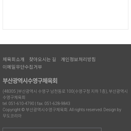
체육회소개
찾아오시는 길
개인정보처리방침
이메일무단수집거부
부산광역시수영구체육회
(48305 )부산광역시 수영구 남천동로 100(수영구청 지하 1층), 부산광역시
수영구체육회
tel. 051-610-4790 | fax. 051-628-9843
Copyright © 부산광역시수영구체육회. All rights reserved. Design by
무도코리아