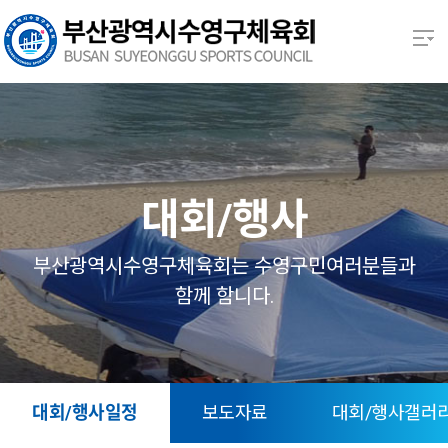
본문 바로가기
열기
열기
열기
대회/행사
열기
부산광역시수영구체육회는 수영구민여러분들과
함께 함니다.
열기
열기
대회/행사일정
보도자료
대회/행사갤러