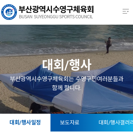
본문 바로가기
열기
열기
열기
대회/행사
열기
부산광역시수영구체육회는 수영구민여러분들과
함께 함니다.
열기
열기
대회/행사일정
보도자료
대회/행사갤러