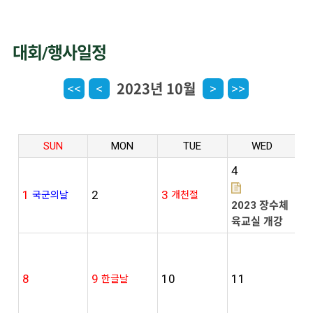
대회/행사일정
2023년 10월
<<
<
>
>>
SUN
MON
TUE
WED
4
1
2
3
5
국군의날
개천절
2023 장수체
육교실 개강
8
9
10
11
1
한글날