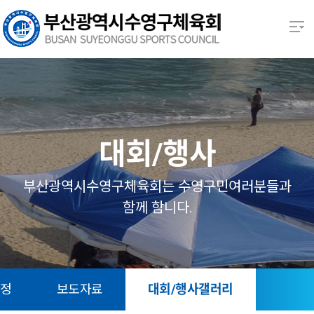
본문 바로가기
열기
열기
열기
대회/행사
열기
부산광역시수영구체육회는 수영구민여러분들과
함께 함니다.
열기
열기
일정
보도자료
대회/행사갤러리