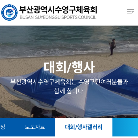
본문 바로가기
열기
열기
열기
대회/행사
열기
부산광역시수영구체육회는 수영구민여러분들과
함께 함니다.
열기
열기
일정
보도자료
대회/행사갤러리