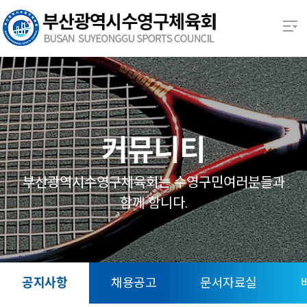
본문 바로가기
열기
열기
열기
커뮤니티
열기
부산광역시수영구체육회는 수영구민여러분들과
함께 함니다.
열기
열기
공지사항
채용공고
문서자료실