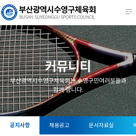
본문 바로가기
열기
열기
열기
커뮤니티
열기
부산광역시수영구체육회는 수영구민여러분들과
함께 함니다.
열기
열기
공지사항
채용공고
문서자료실