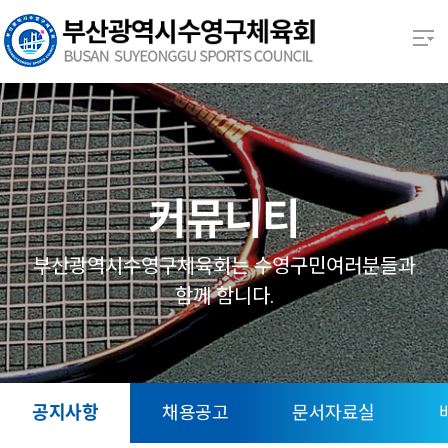
본문 바로가기
열기
열기
열기
커뮤니티
열기
부산광역시수영구체육회는 수영구민여러분들과
함께 함니다.
열기
열기
공지사항
채용공고
문서자료실