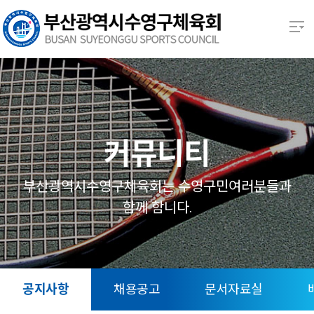
본문 바로가기
열기
열기
열기
커뮤니티
열기
부산광역시수영구체육회는 수영구민여러분들과
함께 함니다.
열기
열기
공지사항
채용공고
문서자료실