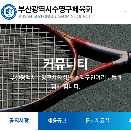
본문 바로가기
열기
열기
열기
커뮤니티
열기
부산광역시수영구체육회는 수영구민여러분들과
함께 함니다.
열기
열기
공지사항
채용공고
문서자료실