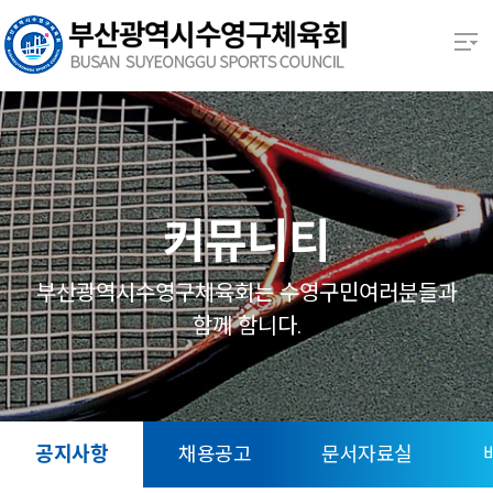
본문 바로가기
열기
열기
열기
커뮤니티
열기
부산광역시수영구체육회는 수영구민여러분들과
함께 함니다.
열기
열기
공지사항
채용공고
문서자료실