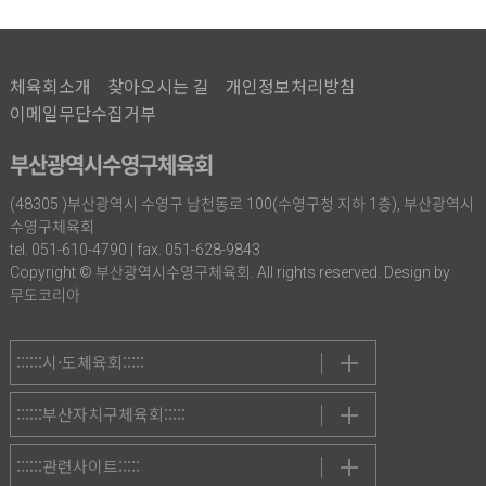
체육회소개
찾아오시는 길
개인정보처리방침
이메일무단수집거부
부산광역시수영구체육회
(48305 )부산광역시 수영구 남천동로 100(수영구청 지하 1층), 부산광역시
수영구체육회
tel. 051-610-4790 | fax. 051-628-9843
Copyright © 부산광역시수영구체육회. All rights reserved. Design by
무도코리아