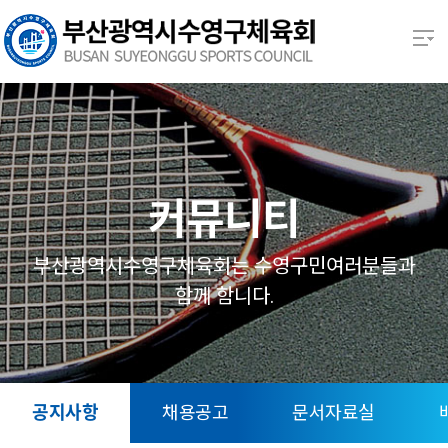
본문 바로가기
열기
열기
열기
커뮤니티
열기
부산광역시수영구체육회는 수영구민여러분들과
함께 함니다.
열기
열기
공지사항
채용공고
문서자료실