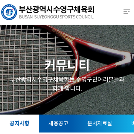
본문 바로가기
열기
열기
열기
커뮤니티
열기
부산광역시수영구체육회는 수영구민여러분들과
함께 함니다.
열기
열기
공지사항
채용공고
문서자료실