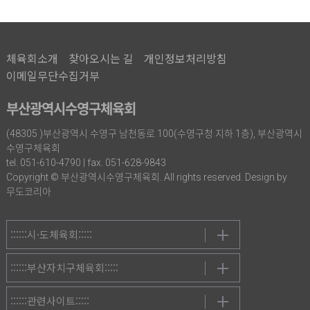
체육회소개
찾아오시는 길
개인정보처리방침
이메일무단수집거부
부산광역시수영구체육회
(48305 )부산광역시 수영구 남천동로 100(수영구청 지하 1층), 부산광역시
수영구체육회
tel. 051-610-4790 | fax. 051-628-9843
Copyright © 부산광역시수영구체육회. All rights reserved. Design by
무도코리아