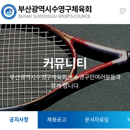
본문 바로가기
열기
열기
열기
커뮤니티
열기
부산광역시수영구체육회는 수영구민여러분들과
함께 함니다.
열기
열기
공지사항
채용공고
문서자료실