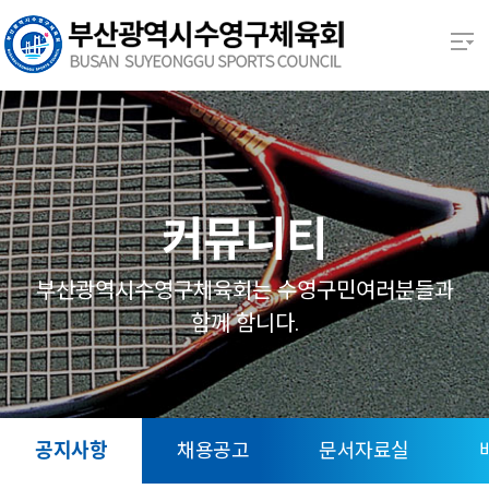
본문 바로가기
열기
열기
열기
커뮤니티
열기
부산광역시수영구체육회는 수영구민여러분들과
함께 함니다.
열기
열기
공지사항
채용공고
문서자료실