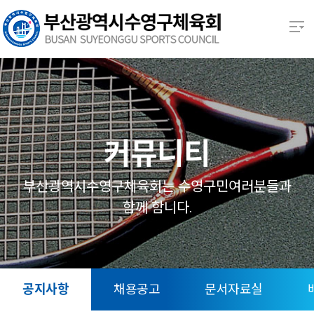
본문 바로가기
열기
열기
열기
커뮤니티
열기
부산광역시수영구체육회는 수영구민여러분들과
함께 함니다.
열기
열기
공지사항
채용공고
문서자료실