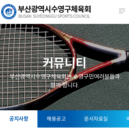
본문 바로가기
열기
열기
열기
커뮤니티
열기
부산광역시수영구체육회는 수영구민여러분들과
함께 함니다.
열기
열기
공지사항
채용공고
문서자료실